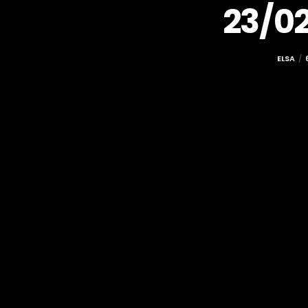
23/0
ELSA