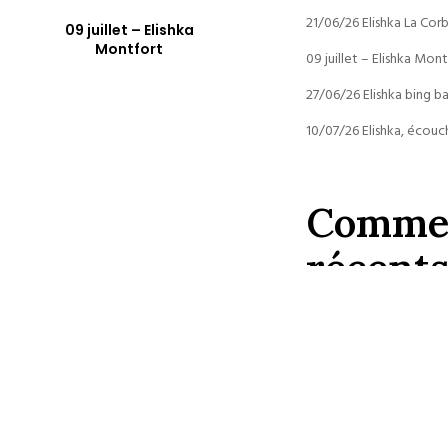
21/06/26 Elishka La Cor
09 juillet – Elishka
Montfort
09 juillet – Elishka Mon
27/06/26 Elishka bing ba
10/07/26 Elishka, écouc
Commen
récent
Aucun commentaire à af