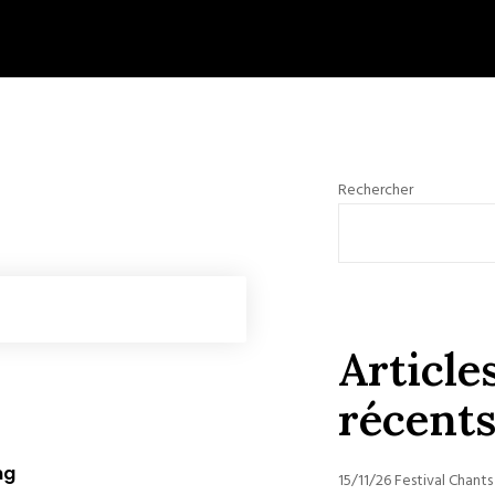
Rechercher
Article
récent
ng
15/11/26 Festival Chants 