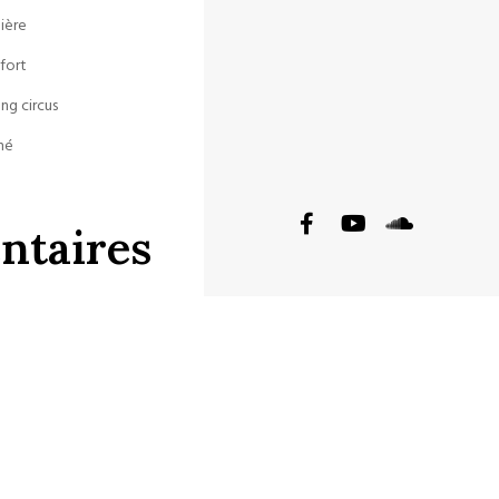
bière
tfort
ng circus
hé
taires
s
ficher.